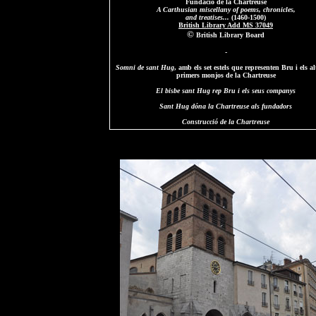
Fundació de la Chartreuse
A Carthusian miscellany of poems, chronicles,
and treatises...
(1460-1500)
British Library Add MS 37049
©
British Library Board
-
Somni de sant Hug
, amb els set estels que representen Bru i els alt
primers monjos de la Chartreuse
El bisbe sant Hug rep Bru i els seus companys
Sant Hug dóna la Chartreuse als fundadors
Construcció de la Chartreuse