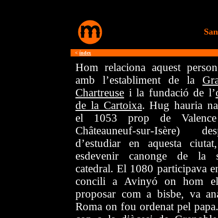
San
<
índex
Hom relaciona aquest person
amb l’establiment de la
Gr
Chartreuse
i la fundació de l’
de la Cartoixa
. Hug hauria na
el 1053 prop de Valence
Châteauneuf-sur-Isère) des
d’estudiar en aquesta ciutat
esdevenir canonge de la 
catedral. El 1080 participava e
concili a Avinyó on hom e
proposar com a bisbe, va an
Roma on fou ordenat pel papa