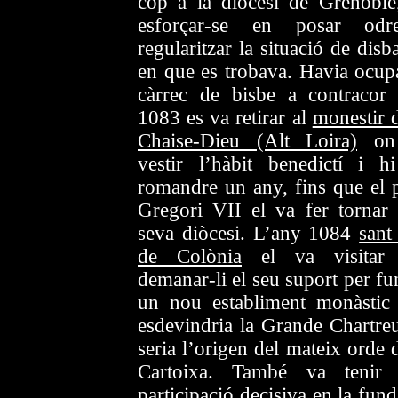
cop a la diòcesi de Grenoble
esforçar-se en posar od
regularitzar la situació de dis
en que es trobava. Havia ocupa
càrrec de bisbe a contracor 
1083 es va retirar al
monestir d
Chaise-Dieu (Alt Loira)
on
vestir l’hàbit benedictí i h
romandre un any, fins que el 
Gregori VII el va fer tornar 
seva diòcesi. L’any 1084
sant
de Colònia
el va visitar 
demanar-li el seu suport per fu
un nou establiment monàstic
esdevindria la Grande Chartreu
seria l’origen del mateix orde 
Cartoixa. També va tenir
participació decisiva en la fun