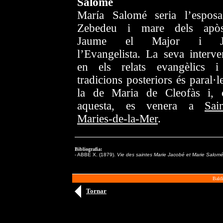
Salomé
María Salomé seria l’espos
Zebedeu i mare dels apòs
Jaume el Major i J
l’Evangelista. La seva interve
en els relats evangèlics i
tradicions posteriors és paral·l
la de Maria de Cleofàs i,
aquesta, es venera a
Sain
Maries-de-la-Mer
.
Bibliografia:
-
ABBÉ X. (1879).
Vie des saintes Marie Jacobé et Marie Salom
Bald
Tornar