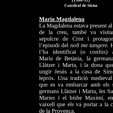
(1308-11)
Catedral de Siena
Maria Magdalena
La Magdalena estava present al
de la creu, també va visita
sepulcre de Crist i protagon
l’episodi del
noli me tangere
.
l’ha identificat (o confós)
Maria de Betània, la german
Llàtzer i Marta, i la dona qu
ungir Jesús a la casa de Sim
leprós. Una tradició medieval
que es va embarcar amb els 
germans Llàtzer i Marta, les Sa
Maries i el bisbe Maximí, e
vaixell que els va portar a la 
de la
Provença
.