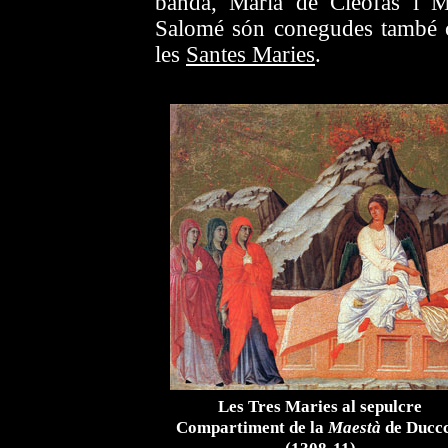
banda, Maria de Cleofàs i M
Salomé són conegudes també
les
Santes Maries
.
Les Tres Maries al sepulcre
Compartiment de la
Maestà
de Duccc