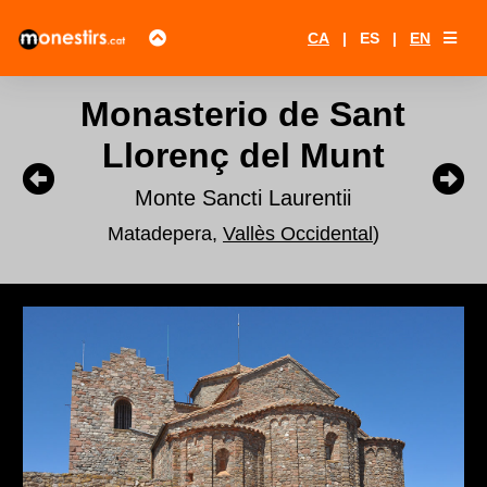
CA
|
ES
|
EN
Monasterio de Sant
Llorenç del Munt
Monte Sancti Laurentii
Matadepera,
Vallès Occidental
)