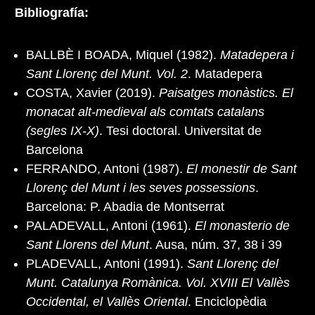
Bibliografía:
BALLBÈ I BOADA, Miquel (1982).
Matadepera i
Sant Llorenç del Munt. Vol. 2
. Matadepera
COSTA, Xavier (2019).
Paisatges monàstics. El
monacat alt-medieval als comtats catalans
(segles IX-X)
. Tesi doctoral. Universitat de
Barcelona
FERRANDO, Antoni (1987).
El monestir de Sant
Llorenç del Munt i les seves possessions
.
Barcelona: P. Abadia de Montserrat
PALADEVALL, Antoni (1961).
El monasterio de
Sant Llorens del Munt
. Ausa, núm. 37, 38 i 39
PLADEVALL, Antoni (1991).
Sant Llorenç del
Munt. Catalunya Romànica. Vol. XVIII El Vallès
Occidental, el Vallès Oriental
. Enciclopèdia