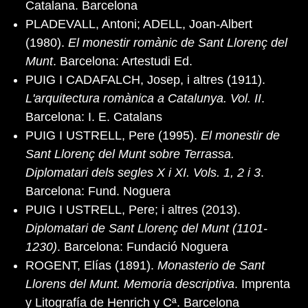
Catalana. Barcelona
PLADEVALL, Antoni; ADELL, Joan-Albert
(1980).
El monestir romànic de Sant Llorenç del
Munt
. Barcelona: Artestudi Ed.
PUIG I CADAFALCH, Josep, i altres (1911).
L'arquitectura romànica a Catalunya. Vol. II
.
Barcelona: I. E. Catalans
PUIG I USTRELL, Pere (1995).
El monestir de
Sant Llorenç del Munt sobre Terrassa.
Diplomatari dels segles X i XI. Vols. 1, 2 i 3
.
Barcelona: Fund. Noguera
PUIG I USTRELL, Pere; i altres (2013).
Diplomatari de Sant Llorenç del Munt (1101-
1230)
. Barcelona: Fundació Noguera
ROGENT, Elías (1891).
Monasterio de Sant
Llorens del Munt. Memoria descriptiva
. Imprenta
y Litografía de Henrich y Cª. Barcelona