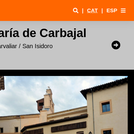
|
CAT
|
ESP
ría de Carbajal
valiar / San Isidoro