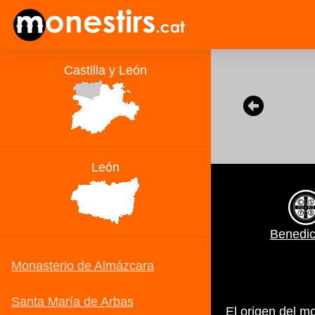
Benedic
El origen del m