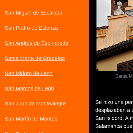
Santa M
Se hizo una per
desplazaban a C
San Isidoro. A m
Salamanca que 