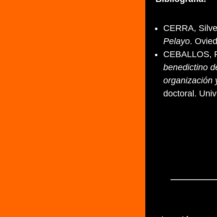
CERRA, Silver
Pelayo
. Ovie
CEBALLOS, R
benedictino d
organización 
doctoral. Uni