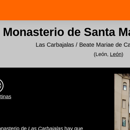
Monasterio de Santa Ma
Las Carbajalas / Beate Mariae de Car
(León,
León
)
tinas
onasterio de
Las Carbajalas
hay que