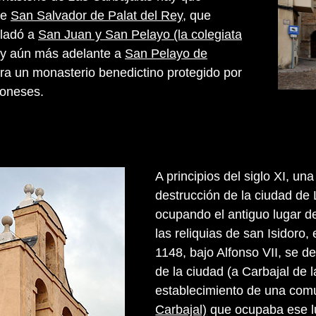
de
San Salvador de Palat del Rey
, que
sladó a
San Juan y San Pelayo (la colegiata
y aún más adelante a
San Pelayo de
era un monasterio benedictino protegido por
eoneses.
A principios del siglo XI, un
destrucción de la ciudad de
ocupando el antiguo lugar d
las reliquias de san Isidoro
1148, bajo Alfonso VII, se d
de la ciudad (a Carbajal de
establecimiento de una com
Carbajal)
que ocupaba ese l