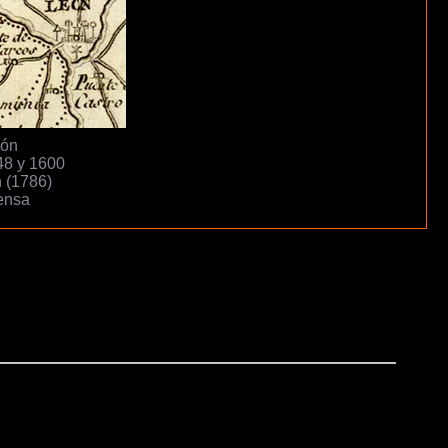
eón
48 y 1600
 (1786)
fensa