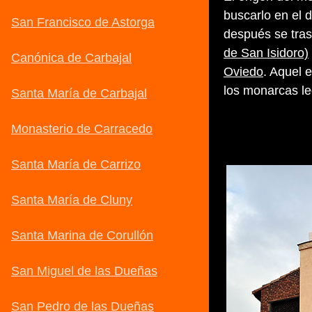
buscarlo en el 
después se tra
de San Isidoro)
Oviedo
. Aquel 
los monarcas l