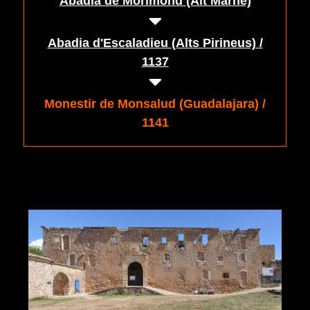
Abadia de Morimond (Alt Marne)
Abadia d'Escaladieu (Alts Pirineus) /
1137
Monestir de Monsalud (Guadalajara) /
1141