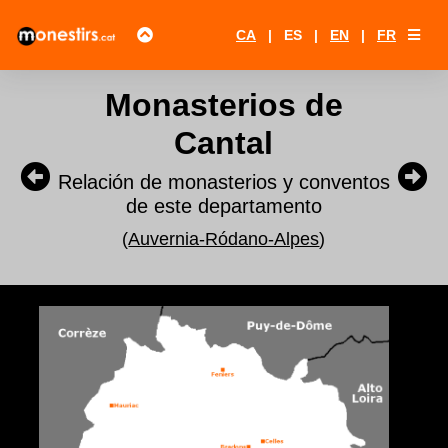
CA
|
ES
|
EN
|
FR
Monasterios de
Cantal
Relación de monasterios y conventos
de este departamento
(
Auvernia-Ródano-Alpes
)