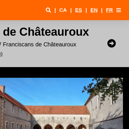
|
CA
|
ES
|
EN
|
FR
s de Châteauroux
 / Franciscans de Châteauroux
e
)