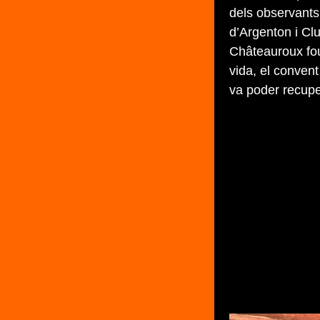
dels observants
d’Argenton i Cl
Châteauroux fou
vida, el convent
va poder recup