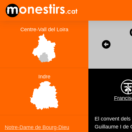
Franci
El convent dels
Guillaume I de 