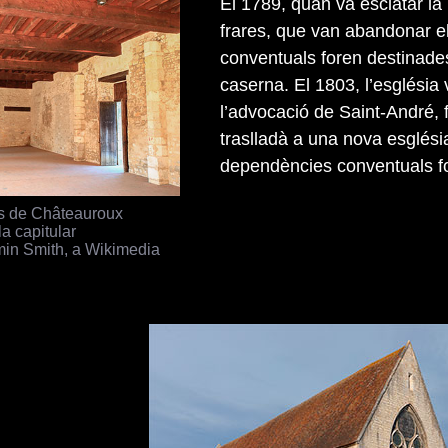
El 1789, quan va esclatar l
frares, que van abandonar el
conventuals foren destinades
caserna. El 1803, l’església
l’advocació de Saint-André, 
traslladà a una nova església
dependències conventuals fo
s de Châteauroux
a capitular
in Smith, a Wikimedia