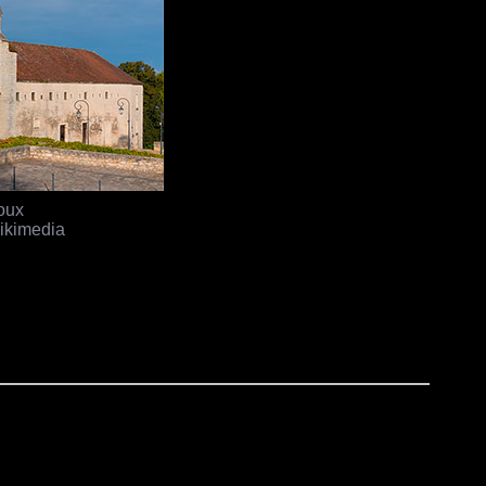
oux
ikimedia