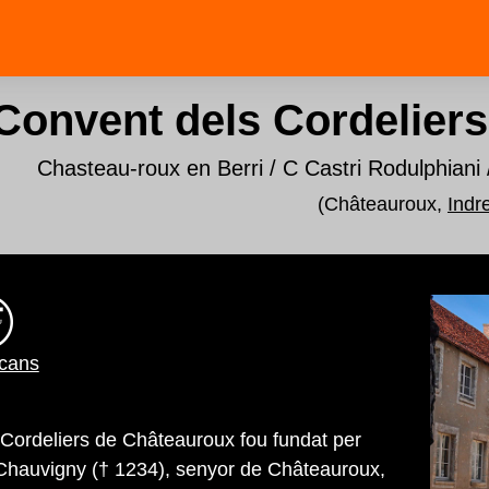
Convent dels Cordelier
Chasteau-roux en Berri / C Castri Rodulphiani
(Châteauroux,
Indr
scans
 Cordeliers de Châteauroux fou fundat per
Chauvigny († 1234), senyor de Châteauroux,