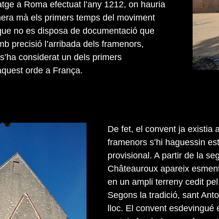
atge a Roma efectuat l’any 1212, on hauria
mera mà els primers temps del moviment
i que no es disposa de documentació que
mb precisió l’arribada dels framenors,
 s’ha considerat un dels primers
aquest orde a França.
De fet, el convent ja existia
framenors s’hi haguessin est
provisional. A partir de la s
Châteauroux apareix esment
en un ampli terreny cedit pel 
Segons la tradició, sant An
lloc. El convent esdevingué