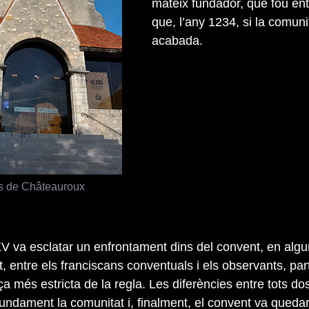
mateix fundador, que fou ente
que, l’any 1234, si la comuni
acabada.
s de Châteauroux
XV va esclatar un enfrontament dins del convent, en alg
 entre els franciscans conventuals i els observants, part
 més estricta de la regla. Les diferències entre tots do
fundament la comunitat i, finalment, el convent va qued