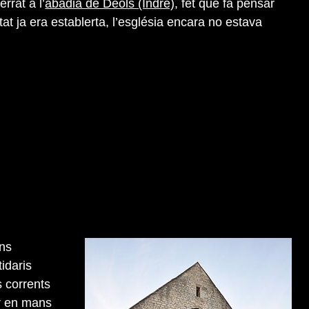
rrat a l’
abadia de Déols (Indre)
, fet que fa pensar
tat ja era establerta, l’església encara no estava
uns
idaris
s corrents
ar en mans