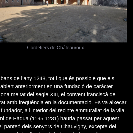
Cordeliers de Châteauroux
 abans de l’any 1248, tot i que és possible que els
ablert anteriorment en una fundació de caràcter
egona meitat del segle XIII, el convent franciscà de
at amb freqüència en la documentació. Es va aixecar
fundador, a l’interior del recinte emmurallat de la vila.
toni de Pàdua (1195-1231) hauria passat per aquest
 el panteó dels senyors de Chauvigny, excepte del