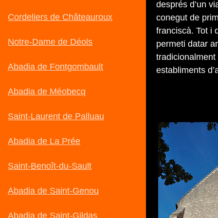
després d’un vi
conegut de pri
franciscà. Tot 
permeti datar a
tradicionalment
establiments d’