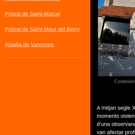
Cordelier
A mitjan segle 
moments violent,
d’una observança
van afectar pro