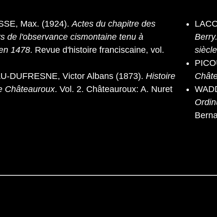
E, Max. (1924).
Actes du chapitre des
LACO
s de l'observance cismontaine tenu à
Berry
en 1478
. Revue d'histoire franciscaine, vol.
siècl
PICOU
DUFRESNE, Victor Albans (1873).
Histoire
Chât
de Châteauroux
. Vol. 2. Châteauroux: A. Nuret
WADD
Ordin
Bern