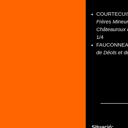
COURTECUISS
Frères Mineur
Châteauroux 
1/4
FAUCONNEAU-
de Déols et 
Situació: