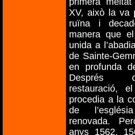
primera meitat
XV, això la va 
ruïna i decad
manera que el
unida a l’abadi
de Sainte-Gem
en profunda d
Després
restauració, 
procedia a la c
de l’esglési
renovada. Pe
anys 1562, 15