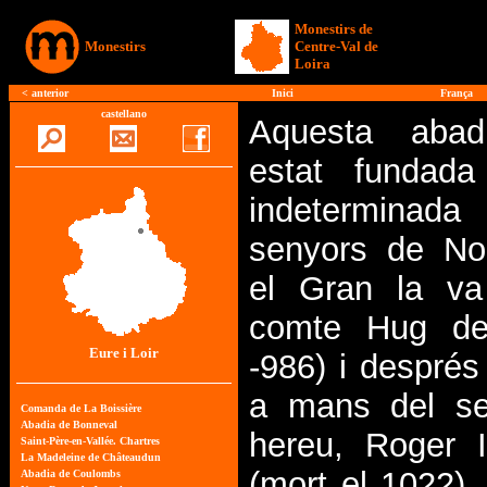
Monestirs de
Monestirs
Centre-Val de
Loira
<
anterior
Inici
França
castellano
Aquesta abad
estat fundad
indetermin
senyors de No
el Gran la va
comte Hug de
Eure i Loir
-986) i després
a mans del se
hereu, Roger 
(mort el 1022).