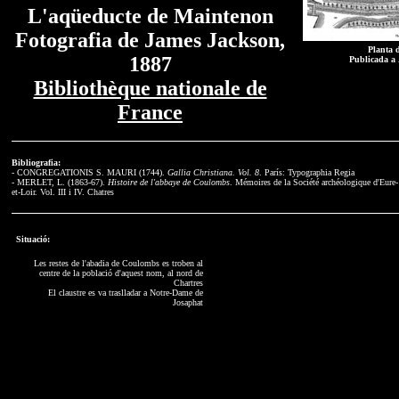
L'aqüeducte de Maintenon
Fotografia de James Jackson,
Planta 
1887
Publicada a
Bibliothèque nationale de
France
Bibliografia:
- CONGREGATIONIS S. MAURI (1744).
Gallia Christiana. Vol. 8
. París: Typographia Regia
- MERLET, L. (1863-67).
Histoire de l'abbaye de Coulombs
. Mémoires de la Société archéologique d'Eure-
et-Loir. Vol. III i IV. Chatres
Situació:
Les restes de l'abadia de Coulombs es troben al
centre de la població d'aquest nom, al nord de
Chartres
El claustre es va traslladar a Notre-Dame de
Josaphat