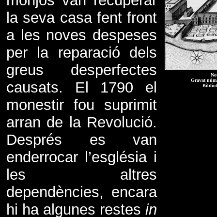
monjos van recuperar
la seva casa fent front
a les noves despeses
per la reparació dels
greus desperfectes
No
Gravat núm.
causats. El 1790 el
Biblio
monestir fou suprimit
arran de la Revolució.
Després es van
enderrocar l’església i
les altres
dependències, encara
hi ha algunes restes
in