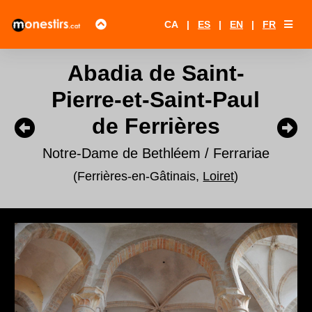
CA
|
ES
|
EN
|
FR
Abadia de Saint-
Pierre-et-Saint-Paul
de Ferrières
Notre-Dame de Bethléem / Ferrariae
(Ferrières-en-Gâtinais,
Loiret
)