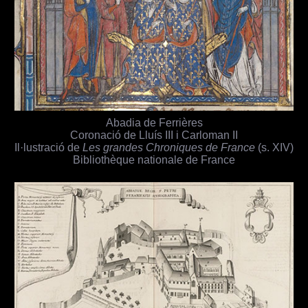
Abadia de Ferrières
Coronació de Lluís III i Carloman II
Il·lustració de
Les grandes Chroniques de France
(s. XIV)
Bibliothèque nationale de France