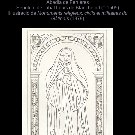
Abadia de Ferrières
Sepulcre de l'abat Louis de Blanchefort († 1505)
Il·lustració de
Monuments religieux, civils et militaires du
Gâtinais
(1879)