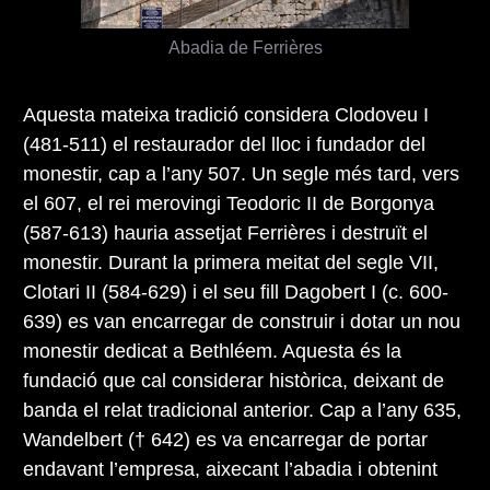
Abadia de Ferrières
Aquesta mateixa tradició considera Clodoveu I
(481-511) el restaurador del lloc i fundador del
monestir, cap a l’any 507. Un segle més tard, vers
el 607, el rei merovingi Teodoric II de Borgonya
(587-613) hauria assetjat Ferrières i destruït el
monestir. Durant la primera meitat del segle VII,
Clotari II (584-629) i el seu fill Dagobert I (c. 600-
639) es van encarregar de construir i dotar un nou
monestir dedicat a Bethléem. Aquesta és la
fundació que cal considerar històrica, deixant de
banda el relat tradicional anterior. Cap a l’any 635,
Wandelbert († 642) es va encarregar de portar
endavant l’empresa, aixecant l’abadia i obtenint