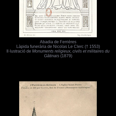
Abadia de Ferrières
Làpida funerària de Nicolas Le Clerc († 1553)
Il·lustració de
Monuments religieux, civils et militaires du
Gâtinais
(1879)