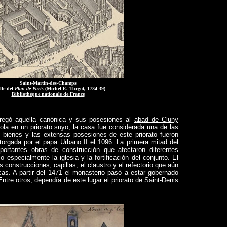
Saint-Martin-des-Champs
lle del
Plan de Paris
(Michel E. Turgot, 1734-39)
Bibliothèque nationale de France
ntregó aquella canónica y sus posesiones al
abad de Cluny
ola en un priorato suyo, la casa fue considerada una de las
s bienes y las extensas posesiones de este priorato fueron
torgada por el papa Urbano II el 1096. La primera mitad del
portantes obras de construcción que afectaron diferentes
 especialmente la iglesia y la fortificación del conjunto. El
s construcciones, capillas, el claustro y el refectorio que aún
cas. A partir del 1471 el monasterio pasó a estar gobernado
Entre otros, dependía de este lugar el
priorato de Saint-Denis