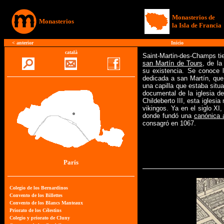
Monasterios de
Monasterios
la Isla de Francia
<
anterior
Inicio
català
Saint-Martin-des-Champs ti
san Martín de Tours
, de l
su existencia. Se conoce l
dedicada a san Martín, que
una capilla que estaba situ
documental de la iglesia d
Childeberto III, esta iglesi
vikingos. Ya en el siglo XI
donde fundó una
canónica 
consagró en 1067.
París