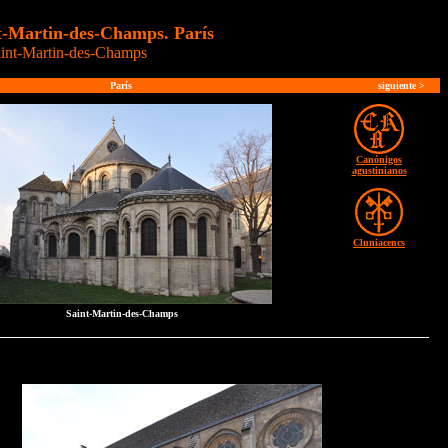
nt-Martin-des-Champs. París
aint-Martin-des-Champs
París
siguiente
>
Canónigos
agustinianos
Cluniacencs
Saint-Martin-des-Champs