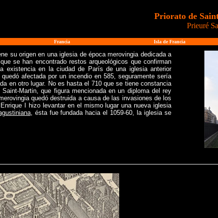
Priorato de Sai
Prieuré S
Francia
Isla de Francia
ene su origen en una iglesia de época merovingia dedicada a
a que se han encontrado restos arqueológicos que confirman
a existencia en la ciudad de París de una iglesia anterior
 quedó afectada por un incendio en 585, seguramente sería
ada en otro lugar. No es hasta el 710 que se tiene constancia
e Saint-Martin, que figura mencionada en un diploma del rey
a merovingia quedó destruida a causa de las invasiones de los
, Enrique I hizo levantar en el mismo lugar una nueva iglesia
agustiniana
, ésta fue fundada hacia el 1059-60, la iglesia se