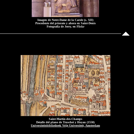
Imagen de Notre-Dame de la Carole (s. XII)
Procedente del priorato y ahora en Saint-Denis
Fotografía de Jerry, en Flickr
Saint-Martin-des-Champs
Detalle del plano de Truschet y Hoyau (1550)
Universiteitsbibliotheek Vrije Universiteit, Amsterdam