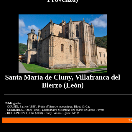
Santa María de Cluny, Villafranca del
Bierzo (León)
Bibliografía:
- COUSIN, Patrice (1956).
Précis d’histoire monastique
. Bloud & Gay
- GERHARDS, Agnès (1998).
Dictionnaire historique des ordres religieux
. Fayard
- ROUX-PERINO, Julie (2008).
Cluny
. Vic-en-Bigorre: MSM
Ba