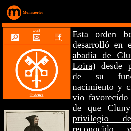
Monasterios
català
Esta orden be
desarrolló en 
abadía de Cl
Loira)
desde p
de su fund
nacimiento y c
vio favorecido
Órdenes
de que Cluny
privilegio d
reconocido