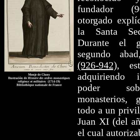
fundador (
otorgado explí
la Santa Se
Durante el g
segundo aba
(926-942)
, es
adquiriendo 
Monje de Cluny
Ilustración de
Histoire des ordres monastiques
religieux et militaires
(1714-19)
poder sob
Bibliothèque nationale de France
monasterios, 
todo a un privi
Juan XI (del a
el cual autoriza