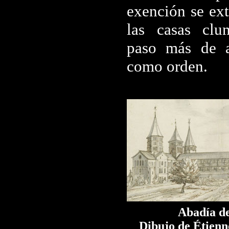
exención se ext
las casas clu
paso más de a
como orden.
Abadía d
Dibujo de Étienn