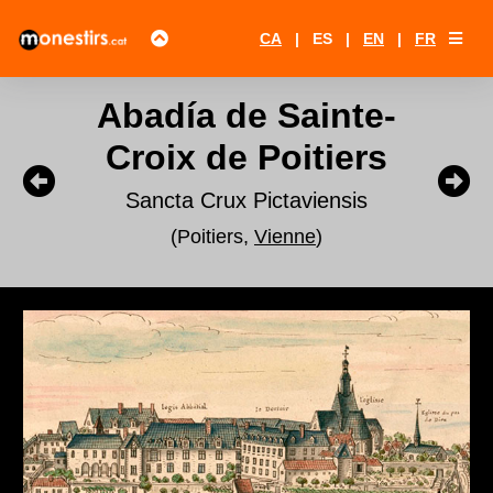
CA
|
ES
|
EN
|
FR
Abadía de Sainte-
Croix de Poitiers
Sancta Crux Pictaviensis
(Poitiers,
Vienne
)