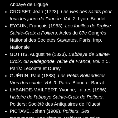
Abbaye de Ligugé
CROISET, Jean (1723).
Les vies des saints pour
tous les jours de l’année. Vol. 2
. Lyon: Boudet
EYGUN, François (1963).
Les fouilles de l'église
Sainte-Croix a Poitiers
. Actes du 87e Congrès
National des Sociétés Savantes. París: Imp.
Nationale
GOTTIS, Augustine (1823).
L'abbaye de Sainte-
Croix, ou Radegonde, reine de France, vol. 1-5
.
París: Lecointe et Durey
GUÉRIN, Paul (1888).
Les Petits Bollandistes.
Vies des saints. Vol. 9
. París: Bloud et Barral
LABANDE-MAILFERT, Yvonne; i altres (1986).
Histoire de l’abbaye Sainte-Croix de Poitiers
.
Poitiers: Société des Antiquaires de l’Ouest
PICTAVE, Jehan (1909).
Poitiers. Ses