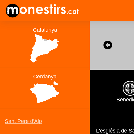
Benedic
L'església de S