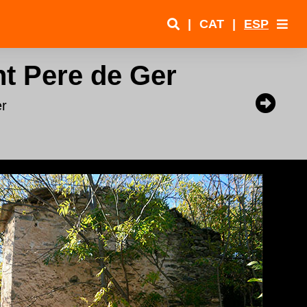
|
CAT
|
ESP
nt Pere de Ger
er