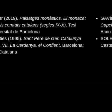
r (2019).
Paisatges monàstics. El monacat
GAVÍN
als comtats catalans (segles IX-X)
. Tesi
Capci
versitat de Barcelona
Arxiu
ies (1995).
Sant Pere de Ger. Catalunya
SOLER
. VII. La Cerdanya, el Conflent
. Barcelona:
Caste
Catalana