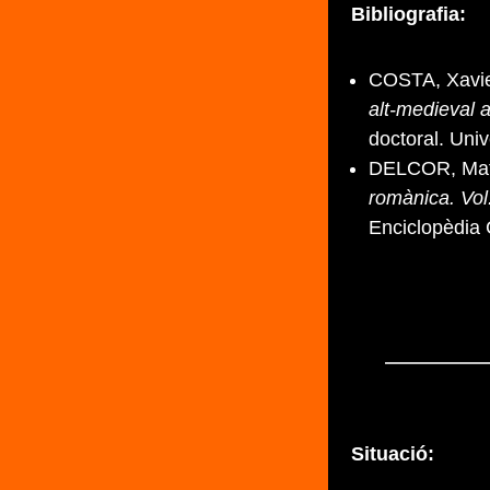
Bibliografia:
COSTA, Xavie
alt-medieval 
doctoral. Uni
DELCOR, Mat
romànica. Vol
Enciclopèdia 
Situació: