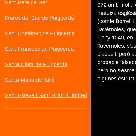
972 amb motiu d
mateixa esglési
(comte Borrell I
Tavèrnoles
, que
L'any 1040, en 
Tavèrnoles, s'e
d'aquell, però 
probable falsed
però no s'esme
algunes estructu