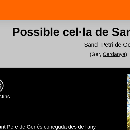
Possible cel·la de Sa
Sancli Petri de G
(Ger,
Cerdanya
)
tins
ant Pere de Ger és coneguda des de l'any