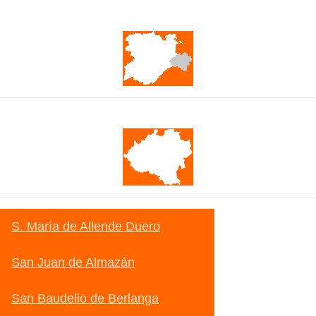
Castilla y León
Soria
S. María de Allende Duero
San Juan de Almazán
San Baudelio de Berlanga