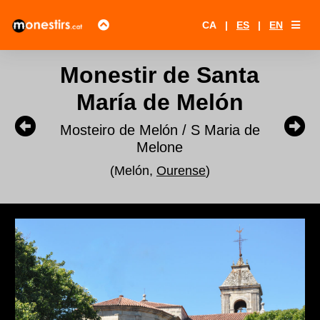
CA
|
ES
|
EN
Monestir de Santa
María de Melón
Mosteiro de Melón / S Maria de
Melone
(Melón,
Ourense
)