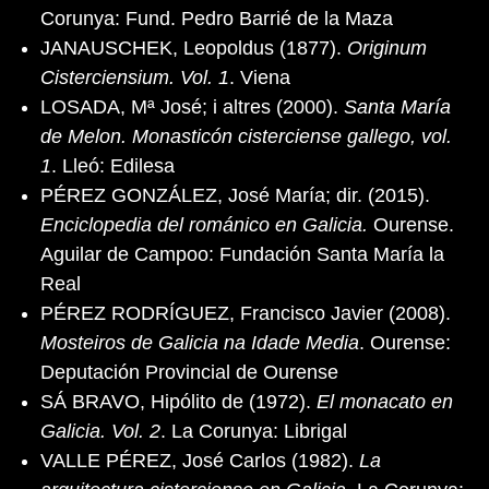
Corunya: Fund. Pedro Barrié de la Maza
JANAUSCHEK, Leopoldus (1877).
Originum
Cisterciensium. Vol. 1
. Viena
LOSADA, Mª José; i altres (2000).
Santa María
de Melon. Monasticón cisterciense gallego, vol.
1
. Lleó: Edilesa
PÉREZ GONZÁLEZ, José María; dir. (2015).
Enciclopedia del románico en Galicia.
Ourense.
Aguilar de Campoo: Fundación Santa María la
Real
PÉREZ RODRÍGUEZ, Francisco Javier (2008).
Mosteiros de Galicia na Idade Media
. Ourense:
Deputación Provincial de Ourense
SÁ BRAVO, Hipólito de (1972).
El monacato en
Galicia. Vol. 2
. La Corunya: Librigal
VALLE PÉREZ, José Carlos (1982).
La