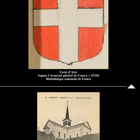
Escut d'Acey
Segons l'
Armorial général de France
, s XVIII
Bibliothèque nationale de France