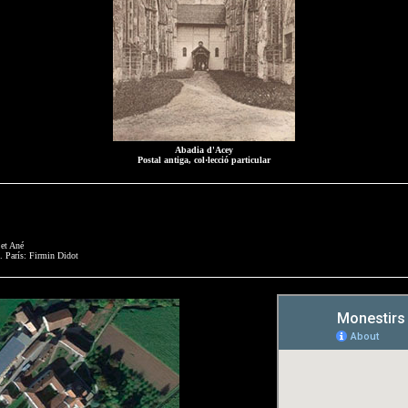
Abadia d'Acey
Postal antiga, col·lecció particular
 et Ané
. París: Firmin Didot