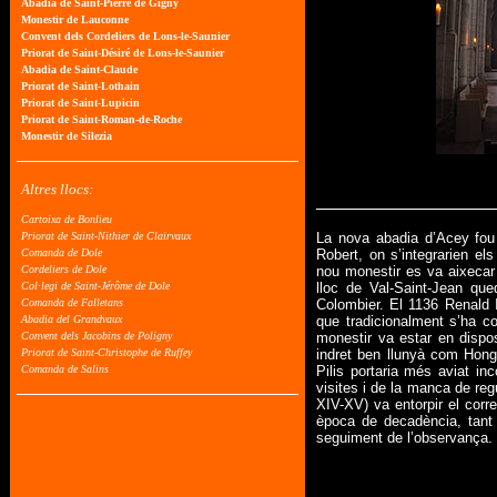
La nova abadia d’Acey fou 
Robert, on s’integrarien e
nou monestir es va aixecar 
lloc de Val-Saint-Jean qu
Colombier. El 1136 Renald
que tradicionalment s’ha co
monestir va estar en dispo
indret ben llunyà com Hongr
Pilis portaria més aviat in
visites i de la manca de re
XIV-XV) va entorpir el cor
època de decadència, tant
seguiment de l’observança.