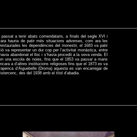
passat a tenir abats comendataris, a finals del segle XVI i
ra hauria de patir més situacions adverses, com ara les
restaurades les dependències del monestir, el 1683 va patir
ió va representar un dur cop per l’activitat monàstica, entre
havia abandonat el lloc i s’havia procedit a la seva venda. El
en una escola de noies, fins que el 1853 va passar a mans
ncara a d’altres institucions religioses fins que el 1873 es va
a trapenca d’Aiguebelle (Droma) aquesta es van encarregar de
cistercenc, des del 1938 amb el títol d’abadia.