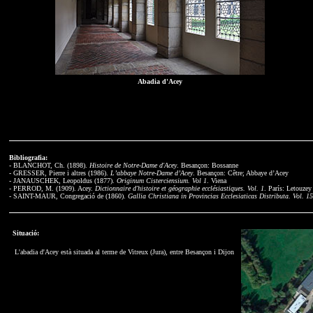
Abadia d'Acey
Bibliografia:
- BLANCHOT, Ch. (1898).
Histoire de Notre-Dame d'Acey
. Besançon: Bossanne
- GRESSER, Pierre i altres (1986).
L’abbaye Notre-Dame d’Acey
. Besançon: Cêtre; Abbaye d’Acey
- JANAUSCHEK, Leopoldus (1877).
Originum Cisterciensium. Vol 1
. Viena
- PERROD, M. (1909). Acey.
Dictionnaire d'histoire et géographie ecclésiastiques. Vol. 1
. París: Letouzey
- SAINT-MAUR, Congregació de (1860).
Gallia Christiana in Provincias Ecclesiaticas Distributa. Vol. 15
Situació:
L'abadia d'Acey està situada al terme de Vitreux (Jura), entre Besançon i Dijon