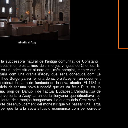
Abadia d'Acey
la successora natural de l’antiga comunitat de Constantí i
ls seus membres a més dels monjos vinguts de Cherlieu. El
en un indret situat al nord-est, més apropiat, mentre que el
edaria com una granja d’Acey que seria coneguda com Le
 III de Borgonya va fer una donació a Acey en un document
nsiderat la carta de fundació de la nova abadia. El 1184 el
sició de fer una nova fundació que es va fer a Pilis, en un
ia, prop del Danubi i de l’actual Budapest. L’abadia
filla
de
convenients a Acey, arran de la llunyania que dificultava les
gularitat dels monjos hongaresos. La guerra dels Cent Anys (s
recte desenvolupament del monestir que va passar una llarga
 pel que fa a la seva situació econòmica com pel correcte