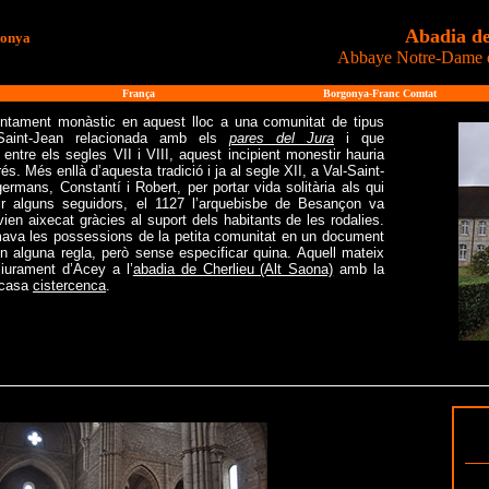
Abadia d
gonya
Abbaye Notre-Dame d’
França
Borgonya-Franc Comtat
sentament monàstic en aquest lloc a una comunitat de tipus
-Saint-Jean relacionada amb els
pares del Jura
i que
entre els segles VII i VIII, aquest incipient monestir hauria
. Més enllà d’aquesta tradició i ja al segle XII, a Val-Saint-
ermans, Constantí i Robert, per portar vida solitària als qui
ir alguns seguidors, el 1127 l’arquebisbe de Besançon va
ien aixecat gràcies al suport dels habitants de les rodalies.
rmava les possessions de la petita comunitat en un document
 alguna regla, però sense especificar quina. Aquell mateix
liurament d’Acey a l’
abadia de Cherlieu (Alt Saona)
amb la
a casa
cistercenca
.