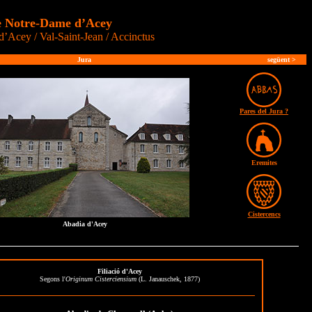
e Notre-Dame d’Acey
Acey / Val-Saint-Jean / Accinctus
Jura
següent
>
Pares del Jura ?
Eremites
Cistercencs
Abadia d'Acey
Filiació d'Acey
Segons l'
Originum Cisterciensium
(L. Janauschek, 1877)