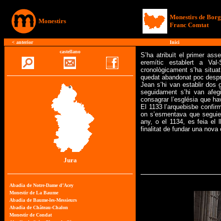
Monestirs de Bor
Monestirs
Franc Comtat
<
anterior
Inici
castellano
S’ha atribuït el primer as
eremític establert a Val
cronològicament s’ha situat 
quedat abandonat poc després
Jean s’hi van establir dos g
seguidament s’hi van afeg
consagrar l’església que hav
El 1133 l’arquebisbe confi
on s’esmentava que seguien
any, o el 1134, es feia el l
finalitat de fundar una nov
Jura