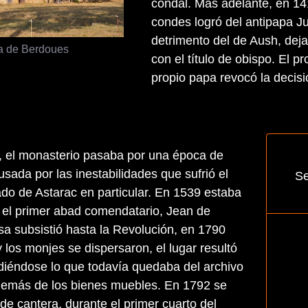
condal. Más adelante, en 14
condes logró del antipapa J
detrimento del de Aush, dej
a de Berdoues
con el título de obispo. El 
propio papa revocó la decisi
I, el monasterio pasaba por una época de
sada por las inestabilidades que sufrió el
Se
ado de Astarac en particular. En 1539 estaba
el primer abad comendatario, Jean de
asa subsistió hasta la Revolución, en 1790
 los monjes se dispersaron, el lugar resultó
iéndose lo que todavía quedaba del archivo
además de los bienes muebles. En 1792 se
 de cantera, durante el primer cuarto del