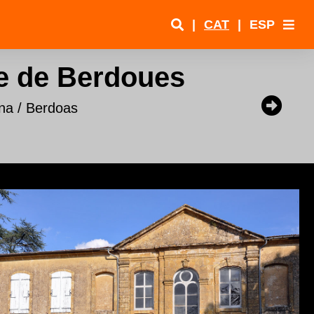
|
CAT
|
ESP
e de Berdoues
na / Berdoas