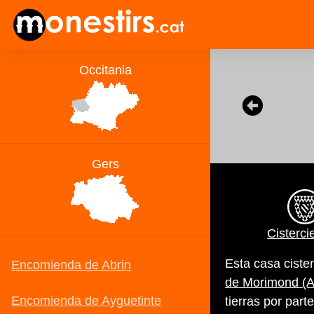
Cisterci
Esta casa ciste
de Morimond (A
tierras por part