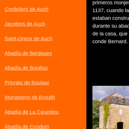
primeros monjes
1137, cuando l
estaban constru
durante su abad
de la casa, que 
conde Bernard.