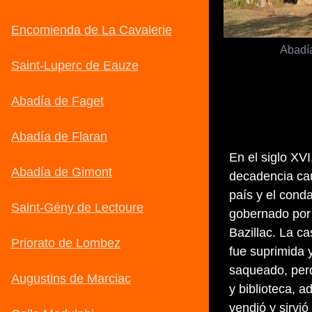
Abadí
En el siglo XV
decadencia cau
país y el cond
gobernado por 
Bazillac. La c
fue suprimida y
saqueado, perd
y biblioteca, 
vendió y sirvió