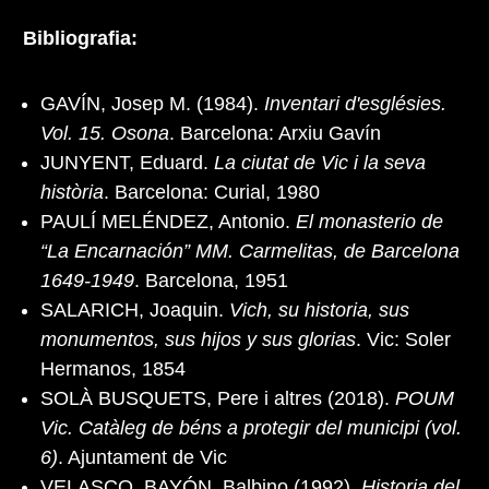
Bibliografia:
GAVÍN, Josep M. (1984).
Inventari d'esglésies.
Vol. 15. Osona
. Barcelona: Arxiu Gavín
JUNYENT, Eduard.
La ciutat de Vic i la seva
història
. Barcelona: Curial, 1980
PAULÍ MELÉNDEZ, Antonio.
El monasterio de
“La Encarnación” MM. Carmelitas, de Barcelona
1649-1949
. Barcelona, 1951
SALARICH, Joaquin.
Vich, su historia, sus
monumentos, sus hijos y sus glorias
. Vic: Soler
Hermanos, 1854
SOLÀ BUSQUETS, Pere i altres (2018).
POUM
Vic. Catàleg de béns a protegir del municipi (vol.
6)
. Ajuntament de Vic
VELASCO, BAYÓN, Balbino (1992).
Historia del