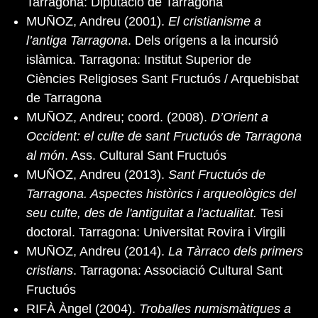
Tarragona: Diputació de Tarragona
MUÑOZ, Andreu (2001).
El cristianisme a
l’antiga Tarragona
. Dels orígens a la incursió
islàmica. Tarragona: Institut Superior de
Ciències Religioses Sant Fructuós / Arquebisbat
de Tarragona
MUÑOZ, Andreu; coord. (2008).
D’Orient a
Occident: el culte de sant Fructuós de Tarragona
al món
. Ass. Cultural Sant Fructuós
MUÑOZ, Andreu (2013).
Sant Fructuós de
Tarragona. Aspectes històrics i arqueològics del
seu culte, des de l'antiguitat a l'actualitat.
Tesi
doctoral. Tarragona: Universitat Rovira i Virgili
MUÑOZ, Andreu (2014).
La Tàrraco dels primers
cristians
. Tarragona: Associació Cultural Sant
Fructuós
RIFÀ Àngel (2004).
Troballes numismàtiques a