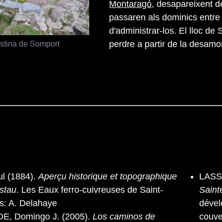
Montaragó
, desapareixent d
passaren als dominics entre
d'administrar-los. El lloc d
istina de Somport
perdre a partir de la desamo
l (1884).
Aperçu historique et topographique
LASS
istau
. Les Eaux ferro-cuivreuses de Saint-
Saint
ís: A. Delahaye
dével
, Domingo J. (2005).
Los caminos de
couve