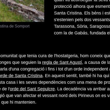
protecció alhora que esmen
Santa Cristina. Els béns i es
s'estenien pels dos vessants
istina de Somport
Tarassona, Sòria, Saragossa,
com la de Gabás, fundada el
 comunitat que tenia cura de l'hostatgeria, hom coneix qu
nonges que seguien la
regla de Sant Agustí
, a causa de l
la d'una congregació i fins i tot d'un orde independent a
orde de Santa Cristina
. En aquest sentit, també hi ha qui
sta casa i les seves dependències com una mena de pro
 de l'
orde del Sant Sepulcre
. La decadència va arribar 
gió que van afectar el vessant nord dels Pirineus on es 
 que hi mantenien.