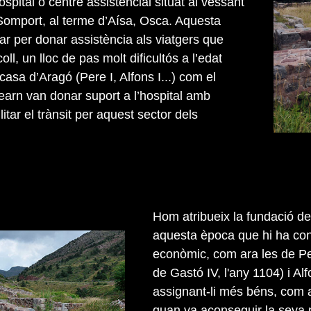
ospital o centre assistencial situat al vessant
 Somport, al terme d’Aísa, Osca. Aquesta
ar per donar assistència als viatgers que
oll, un lloc de pas molt dificultós a l’edat
 casa d’Aragó (Pere I, Alfons I...) com el
arn van donar suport a l’hospital amb
ilitar el trànsit per aquest sector dels
Hom atribueix la fundació de
aquesta època que hi ha con
econòmic, com ara les de Pe
de Gastó IV, l'any 1104) i Alf
assignant-li més béns, com 
quan va aconseguir la seva 