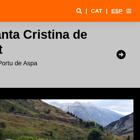
|
CAT
|
ESP
anta Cristina de
t
Portu de Aspa