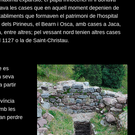
tava les cases que en aquell moment depenien de
tabliments que formaven el patrimoni de l'hospital
 dels Pirineus, el Bearn i Osca, amb cases a Jaca,
 entre altres; pel vessant nord tenien altres cases
 1127 o la de Saint-Christau.
e es
a seva
 partir
víncia
amb les
van perdre