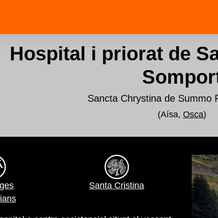
Hospital i priorat de S
Sompor
Sancta Chrystina de Summo 
(Aísa,
Osca
)
ges
Santa Cristina
ians