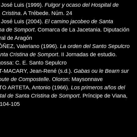
José Luis (1999).
Fulgor y ocaso del Hospital de
 Cristina
. A Trébede. Núm. 24
José Luis (2004).
El camino jacobeo de Santa
ina de Somport
. Comarca de La Jacetania. Diputación
al de Aragón
ÑEZ, Valeriano (1996).
La orden del Santo Sepulcro
nta Cristina de Somport
. II Jornadas de estudio.
ossa: C. E. Santo Sepulcro
T-MACARY, Jean-René (s.d.).
Gabas ou le Bearn sur
oute de Compostelle
. Oloron: Maysonnave
TO ARTETA, Antonio (1966).
Los primeros años del
tal de Santa Cristina de Somport
. Príncipe de Viana,
 104-105