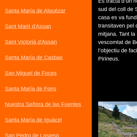
Es tracta d’un h
sud del coll de
casa es va fund
transitaven pel c
mitjana. Tant la
vescomtat de Be
l’objectiu de fac
Pirineus.