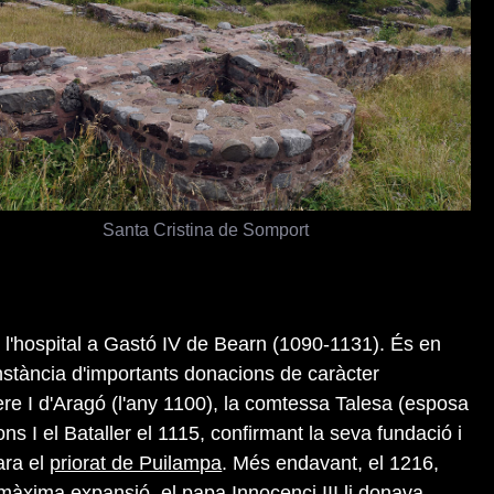
Santa Cristina de Somport
 l'hospital a Gastó IV de Bearn (1090-1131). És en
stància d'importants donacions de caràcter
re I d'Aragó (l'any 1100), la comtessa Talesa (esposa
ons I el Bataller el 1115, confirmant la seva fundació i
ara el
priorat de Puilampa
. Més endavant, el 1216,
màxima expansió, el papa Innocenci III li donava