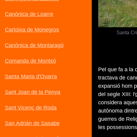
Santa Cr
Pel que fa a la
tractava de ca
expansió hom par
del segle XIII: l'
considera aque
autònoma dintre
guerres de Reli
les possessions