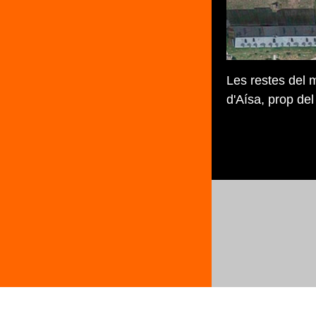
Les restes del 
d'Aísa, prop del