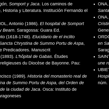
gón, Somport y Jaca
. Los caminos de
ONA, 
, Historia y Literatura. Institución Fernando el
Santa
ONA, 
L, Antonio (1986).
El hospital de Somport
Crist
y Bearn
. Saragossa: Guara Ed.
Gener
nto (1618-1748).
Elucidario de el inclito
ORDÓ
Sancta Chrystina de Summo Portu de Aspa
,
en Sa
e Predicadores. Manuscrit
Sarag
(1893).
L'hôpital de Gabas
. Études
SAIN
t religieuses du Diocèse de Bayonne. Pau:
une r
UBIE
cisco (1989).
Historia del monasterio real de
Hospi
tina de Summo Portu de Aspa, del Orden de
núm.
de la ciudad de Jaca
. Osca: Instituto de
oaragoneses