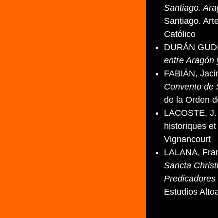
Santiago. Ara
Santiago. Arte
Católico
DURÁN GUDIO
entre Aragón 
FABIÁN, Jaci
Convento de 
de la Orden d
LACOSTE, J. 
historiques e
Vignancourt
LALANA, Fran
Sancta Chris
Predicadores 
Estudios Alt