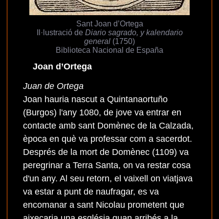
Sant Joan d’Ortega
Il·lustració de
Diario sagrado, y kalendario
general
(1750)
Biblioteca Nacional de España
Joan d’Ortega
Juan de Ortega
Joan hauria nascut a Quintanaortuño
(Burgos) l'any 1080, de jove va entrar en
contacte amb sant Domènec de la Calzada,
època en què va professar com a sacerdot.
Després de la mort de Domènec (1109) va
peregrinar a Terra Santa, on va restar cosa
d'un any. Al seu retorn, el vaixell on viatjava
va estar a punt de naufragar, es va
encomanar a sant Nicolau prometent que
aixecaria una església quan arribés a la