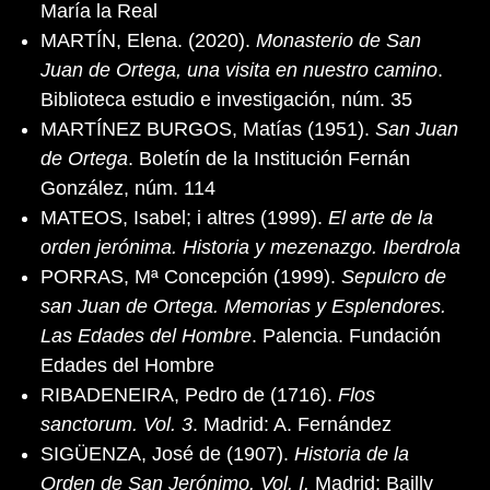
María la Real
MARTÍN, Elena. (2020).
Monasterio de San
Juan de Ortega, una visita en nuestro camino
.
Biblioteca estudio e investigación, núm. 35
MARTÍNEZ BURGOS, Matías (1951).
San Juan
de Ortega
. Boletín de la Institución Fernán
González, núm. 114
MATEOS, Isabel; i altres (1999).
El arte de la
orden jerónima. Historia y mezenazgo. Iberdrola
PORRAS, Mª Concepción (1999).
Sepulcro de
san Juan de Ortega. Memorias y Esplendores.
Las Edades del Hombre
. Palencia. Fundación
Edades del Hombre
RIBADENEIRA, Pedro de (1716).
Flos
sanctorum. Vol. 3
. Madrid: A. Fernández
SIGÜENZA, José de (1907).
Historia de la
Orden de San Jerónimo. Vol. I.
Madrid: Bailly