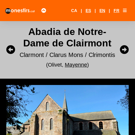
CA
|
ES
|
EN
|
FR
Abadia de Notre-
Dame de Clairmont
Clarmont / Clarus Mons / Clrimontis
(Olivet,
Mayenne
)