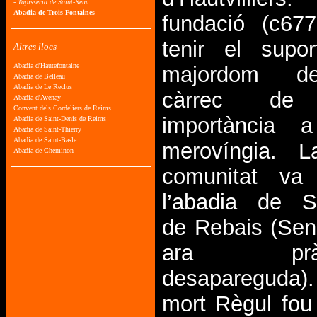
fundació (c67
tenir el supor
majordom d
càrrec de
importància 
merovíngia. L
comunitat va
l’abadia de Sa
de Rebais (Sen
ara pràct
desapareguda).
mort Règul fou 