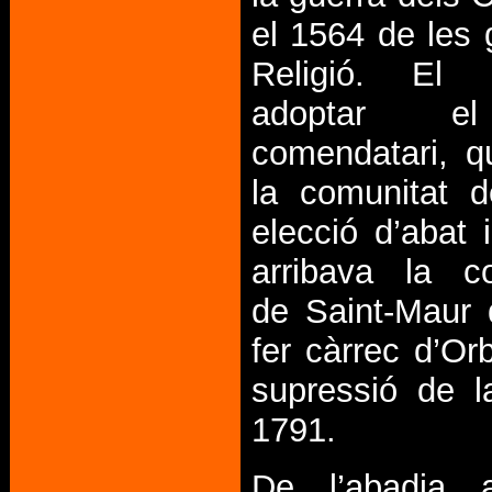
el 1564 de les 
Religió. El
adoptar e
comendatari, q
la comunitat de
elecció d’abat 
arribava la c
de Saint-Maur
fer càrrec d’Orb
supressió de l
1791.
De l’abadia a