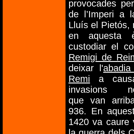
provocades per 
de l’Imperi a 
Lluís el Pietós,
en aquesta 
custodiar el 
Remigi de Rei
deixar l'
abadia
Remi
a causa
invasions no
que van arrib
936. En aquest 
1420 va caure 
la guerra dels 