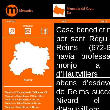
Monestirs del Gran
Monestirs
Est
<
anterior
Inici
França
castellano
Casa benedicti
per sant Règul
Reims (672-
havia profes
monjo a 
d’Hautviller
Marne
abans d’esdev
de Reims succe
Nivard el 
d’Hautvillier