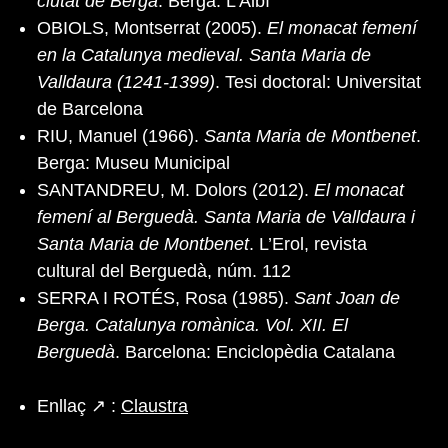
ciutat de Berga
. Berga: L’Albí
OBIOLS, Montserrat (2005).
El monacat femení
en la Catalunya medieval. Santa Maria de
Valldaura (1241-1399)
. Tesi doctoral: Universitat
de Barcelona
RIU, Manuel (1966).
Santa Maria de Montbenet
.
Berga: Museu Municipal
SANTANDREU, M. Dolors (2012).
El monacat
femení al Berguedà. Santa Maria de Valldaura i
Santa Maria de Montbenet
. L’Erol, revista
cultural del Berguedà, núm. 112
SERRA I ROTÉS, Rosa (1985).
Sant Joan de
Berga. Catalunya romànica. Vol. XII. El
Berguedà
. Barcelona: Enciclopèdia Catalana
Enllaç ↗ :
Claustra