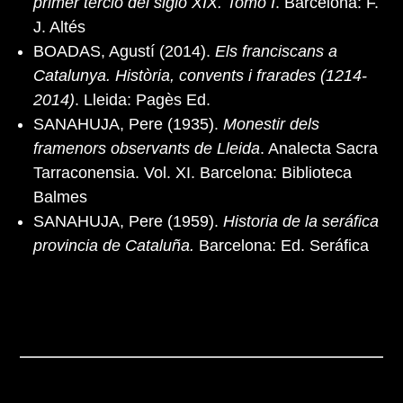
primer tercio del siglo XIX. Tomo I
. Barcelona: F.
J. Altés
BOADAS, Agustí (2014).
Els franciscans a
Catalunya. Història, convents i frarades (1214-
2014)
. Lleida: Pagès Ed.
SANAHUJA, Pere (1935).
Monestir dels
framenors observants de Lleida
. Analecta Sacra
Tarraconensia. Vol. XI. Barcelona: Biblioteca
Balmes
SANAHUJA, Pere (1959).
Historia de la seráfica
provincia de Cataluña.
Barcelona: Ed. Seráfica