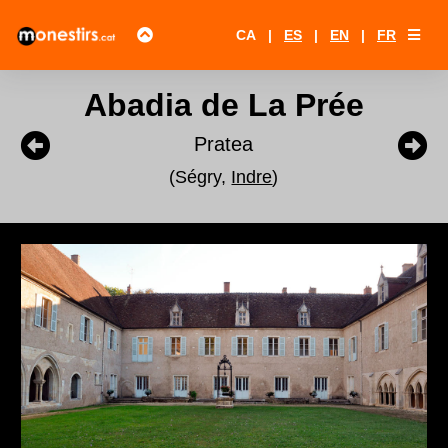
CA
|
ES
|
EN
|
FR
Abadia de La Prée
Pratea
(Ségry,
Indre
)