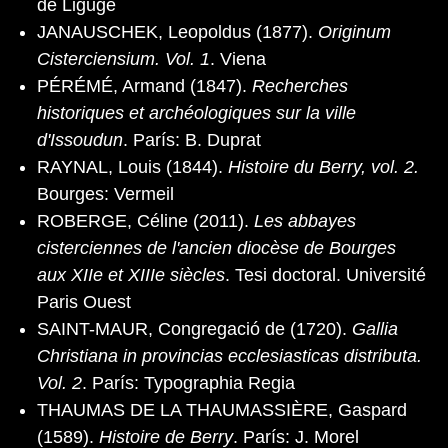
de Ligugé
JANAUSCHEK, Leopoldus (1877).
Originum
Cisterciensium. Vol. 1
. Viena
PÉRÉMÉ, Armand (1847).
Recherches
historiques et archéologiques sur la ville
d'Issoudun
. París: B. Duprat
RAYNAL, Louis (1844).
Histoire du Berry, vol. 2.
Bourges: Vermeil
ROBERGE, Céline (2011).
Les abbayes
cisterciennes de l'ancien diocèse de Bourges
aux XIIe et XIIIe siècles
. Tesi doctoral. Université
Paris Ouest
SAINT-MAUR, Congregació de (1720).
Gallia
Christiana in provincias ecclesiasticas distributa.
Vol. 2
. París: Typographia Regia
THAUMAS DE LA THAUMASSIÈRE, Gaspard
(1589).
Histoire de Berry
. París: J. Morel