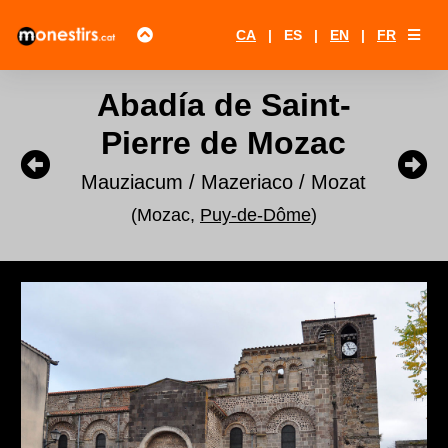
CA
|
ES
|
EN
|
FR
Abadía de Saint-
Pierre de Mozac
Mauziacum / Mazeriaco / Mozat
(Mozac,
Puy-de-Dôme
)