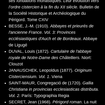
ses fondations monastiques. Leur évolution vers
l’ordre cistercien à la fin du XII siècle
. Bulletin de
la Société Historique et Archéologique du
Périgord. Tome CXIV
BESSE, J.-M. (1910).
Abbayes et prieurés de
l'ancienne France. Vol. 3: Provinces
ecclésiastiques d'Auch et de Bordeaux
. Abbaye
de Ligugé
DUVAL, Louis (1872).
Cartulaire de l'abbaye
royale de Notre-Dame des Châtelliers.
Niort:
Clouzot
JANAUSCHEK, Leopoldus (1877).
Originum
Cisterciensium. Vol. 1
. Viena
SAINT-MAUR, Congregació de (1720).
Gallia
Christiana in provincias ecclesiasticas distributa.
Vol. 2
. París: Typographia Regia
SECRET, Jean (1968).
Périgord roman
. La nuit