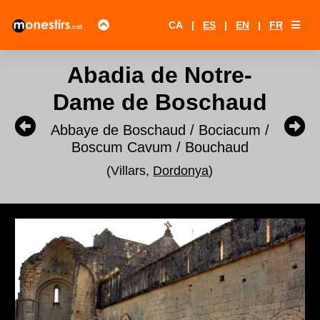
CA
|
ES
|
EN
|
FR
Abadia de Notre-
Dame de Boschaud
Abbaye de Boschaud / Bociacum /
Boscum Cavum / Bouchaud
(Villars,
Dordonya
)