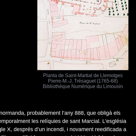
Planta de Saint-Martial de Llemotges
Pierre-M.-J. Trésaguet (1765-68)
Bibliothèque Numérique du Limousin
 normanda, probablement l’any 888, que obligà els
emporalment les relíquies de sant Marcial. L’església
gle X, després d’un incendi, i novament reedificada a