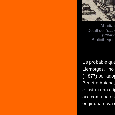
Abadia 
Detall de
Totiu
provin
Bibliothèque
És probable que
Llemotges, i no 
(† 877) per ado
Benet d’Aniana
construí una cri
així com una esg
erigir una nova