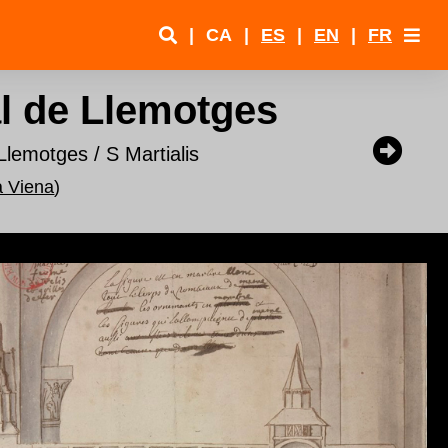
|
CA
|
ES
|
EN
|
FR
al de Llemotges
Llemotges / S Martialis
a Viena
)