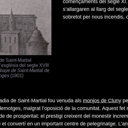
començaments del segle XI. E
s’allargaren al llarg del seg
sobretot per nous incendis, 
de Saint-Martial
l'església del segle XVIII
baye de Saint-Martial de
oges
(1901)
badia de Saint-Martial fou venuda als
monjos de Cluny
pe
emotges, malgrat l’oposició de la comunitat. Aquest fet
íode de prosperitat: el prestigi creixent del monestir incre
 el convertí en un important centre de pelegrinatge. L’a