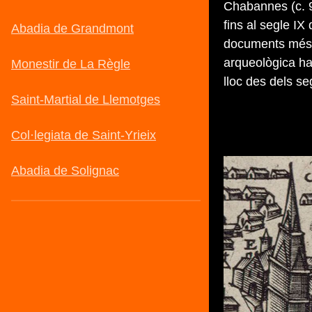
Chabannes (c. 
fins al segle I
documents més f
arqueològica ha
lloc des dels segl