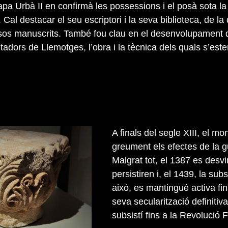
apa Urbà II en confirmà les possessions i el posà sota l
. Cal destacar el seu escriptori i la seva biblioteca, de la
sos manuscrits. També fou clau en el desenvolupament 
tadors de Llemotges, l’obra i la tècnica dels quals s’es
A finals del segle XIII, el mo
greument els efectes de la g
Malgrat tot, el 1387 es desv
persistiren i, el 1439, la sub
això, es mantingué activa f
seva secularització definitiva
subsistí fins a la Revolució