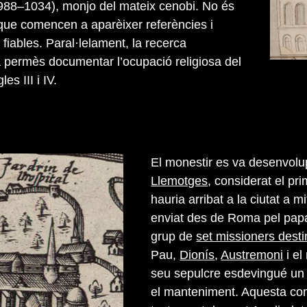
988–1034), monjo del mateix cenobi. No és
X que comencen a aparèixer referències i
iables. Paral·lelament, la recerca
 permès documentar l’ocupació religiosa del
es III i IV.
El monestir es va desenvolu
Llemotges
, considerat el pr
hauria arribat a la ciutat a m
enviat des de Roma pel papa
grup de
set missioners destin
Pau,
Dionís
,
Austremoni
i el
seu sepulcre esdevingué un l
el manteniment. Aquesta co