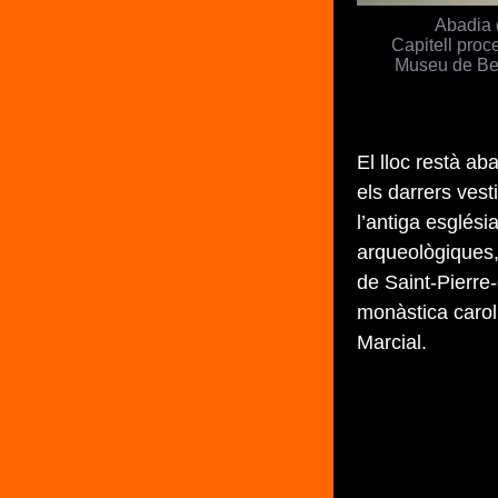
Abadia 
Capitell proc
Museu de Be
El lloc restà a
els darrers vesti
l’antiga esglési
arqueològiques,
de Saint-Pierre-
monàstica carolí
Marcial.