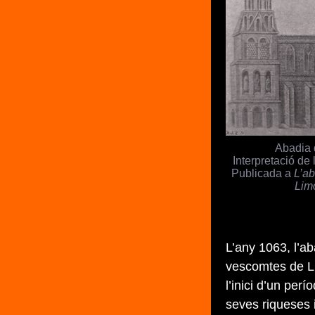
Abadia 
Interpretació de 
Publicada a
L’ab
Lim
L’any 1063, l’a
vescomtes de Ll
l’inici d’un per
seves riqueses i