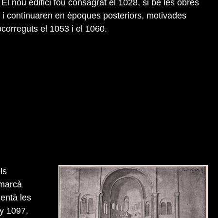
l nou edifici fou consagrat el 1028, si bé les obres
le i continuaren en èpoques posteriors, motivades
ocorreguts el 1053 i el 1060.
ls
 marcà
mentà les
ny 1097,