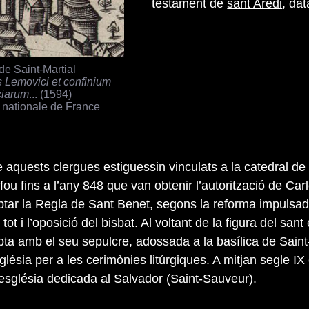
testament de
sant Aredi
, dat
de Saint-Martial
s Lemovici et confinium
ciarum
... (1594)
 nationale de France
 aquests clergues estiguessin vinculats a la catedral de
fou fins a l’any 848 que van obtenir l’autorització de Car
ptar la Regla de Sant Benet, segons la reforma impulsad
, tot i l’oposició del bisbat. Al voltant de la figura del sant
pta amb el seu sepulcre, adossada a la basílica de Saint
lésia per a les cerimònies litúrgiques. A mitjan segle IX
 església dedicada al Salvador (Saint-Sauveur).