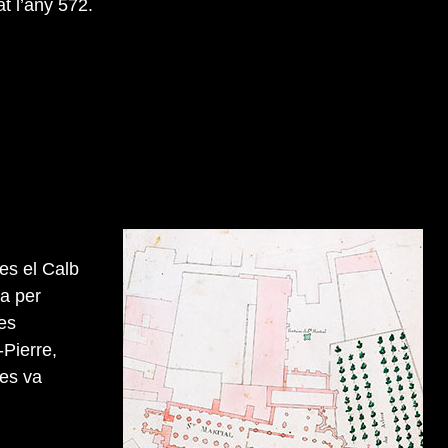
at l’any 572.
les el Calb
a per
 es
-Pierre,
 es va