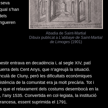
a seva
 qual s’han
dels
tengueren
Abadia de Saint-Martial
Dibuix publicat a
L’abbaye de Saint-Martial
de Limoges
(1901)
nestir entrava en decadència i, al segle XIV, patí
uerra dels Cent Anys, que n’agreujà la situació.
inculà de Cluny, però les dificultats econòmiques
sistència de la comunitat era ja molt precària. Tot i
ins que el relaxament dels costums desembocà en la
, l’any 1535. Convertida en col·legiata, la institució
 Francesa, essent suprimida el 1791.