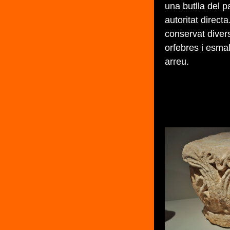
una butlla del p
autoritat directa
conservat diver
orfebres i esmal
arreu.