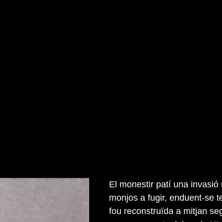
El monestir patí una invasió
monjos a fugir, enduent-se t
fou reconstruïda a mitjan se