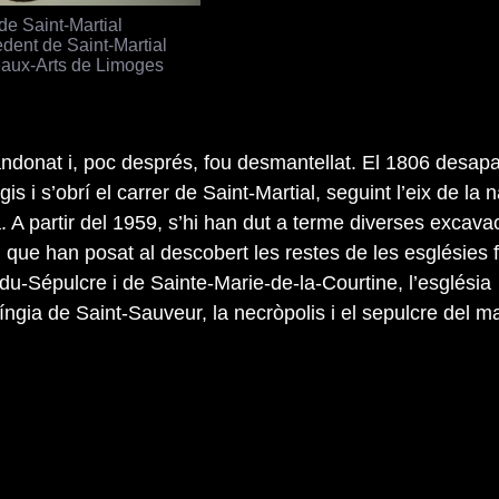
de Saint-Martial
edent de Saint-Martial
aux-Arts de Limoges
bandonat i, poc després, fou desmantellat. El 1806 desa
gis i s’obrí el carrer de Saint-Martial, seguint l’eix de la 
a. A partir del 1959, s’hi han dut a terme diverses excava
 que han posat al descobert les restes de les esglésies 
du-Sépulcre i de Sainte-Marie-de-la-Courtine, l’església
ngia de Saint-Sauveur, la necròpolis i el sepulcre del m