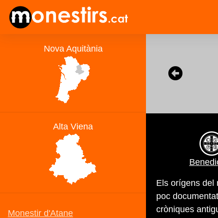
Benedic
Els orígens del
poc documentats
cròniques antig