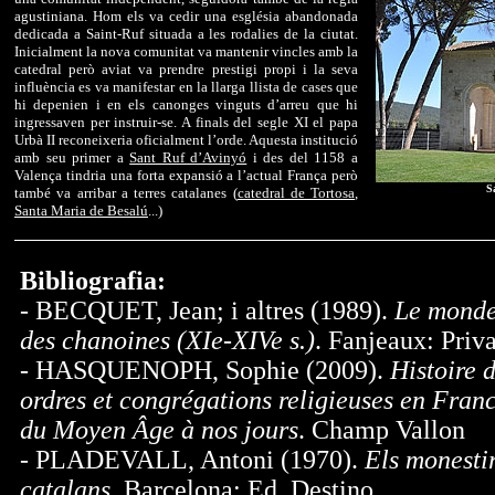
agustiniana. Hom els va cedir una església abandonada
dedicada a Saint-Ruf situada a les rodalies de la ciutat.
Inicialment la nova comunitat va mantenir vincles amb la
catedral però aviat va prendre prestigi propi i la seva
influència es va manifestar en la llarga llista de cases que
hi depenien i en els canonges vinguts d’arreu que hi
ingressaven per instruir-se. A finals del segle XI el papa
Urbà II reconeixeria oficialment l’orde. Aquesta institució
amb seu primer a
Sant Ruf d’Avinyó
i des del 1158 a
Valença tindria una forta expansió a l’actual França però
S
també va arribar a terres catalanes (
catedral de Tortosa
,
Santa Maria de Besalú
...)
Bibliografia:
- BECQUET, Jean; i altres (1989).
Le mond
des chanoines (XIe-XIVe s.)
. Fanjeaux: Priva
- HASQUENOPH, Sophie (2009).
Histoire 
ordres et congrégations religieuses en Fran
du Moyen Âge à nos jours
. Champ Vallon
- PLADEVALL, Antoni (1970).
Els monesti
catalans
. Barcelona: Ed. Destino