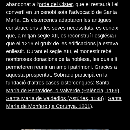
abandonat a l’
orde del Cister
, que el restaurà i el
convertí en un cenobi sota l’advocació de Santa
María. Els cistercencs adaptaren les antigues
construccions a les seves necessitats; es coneix
que, a mitjan segle XII, es reconstruí l’església i
que el 1216 el gruix de les edificacions ja estava
enllestit. Durant el segle XIII, el monestir rebé
nombroses donacions de la noblesa, les quals li
permeteren reunir un ampli patrimoni. Gràcies a
aquesta prosperitat, Sobrado participà en la
fundació d’altres cases cistercenques:
Santa
María de Benavides, o Valverde (Palència, 1169)
,
Santa María de Valdediós (Astúries, 1198)
i
Santa
María de Monfero (la Corunya, 1201)
.