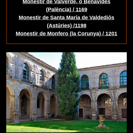
Monestir de Valverde, o Benavides
(Palència) / 1169
Monestir de Santa María de Valdediós
(Astúries) /1198
Monestir de Monfero (la Corunya) / 1201