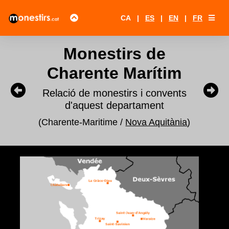
CA
|
ES
|
EN
|
FR
Monestirs de
Charente Marítim
Relació de monestirs i convents
d'aquest departament
(Charente-Maritime /
Nova Aquitània
)