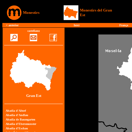
Monestirs del Gran
Monestirs
Est
<
anterior
Inici
França
castellano
Gran Est