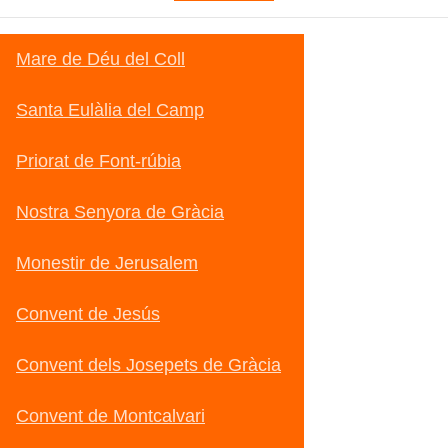
Mare de Déu del Coll
Santa Eulàlia del Camp
Priorat de Font-rúbia
Nostra Senyora de Gràcia
Monestir de Jerusalem
Convent de Jesús
Convent dels Josepets de Gràcia
Convent de Montcalvari