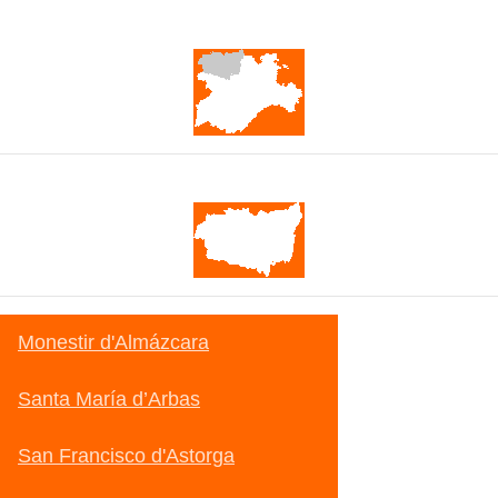
Castella i Lleó
Lleó
Monestir d'Almázcara
Santa María d’Arbas
San Francisco d'Astorga